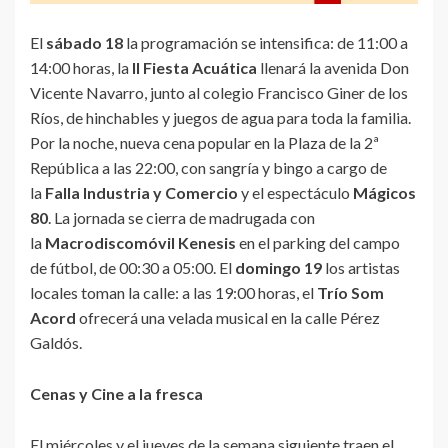
El
sábado 18
la programación se intensifica: de 11:00 a
14:00 horas, la
II Fiesta Acuática
llenará la avenida Don
Vicente Navarro, junto al colegio Francisco Giner de los
Ríos, de hinchables y juegos de agua para toda la familia.
Por la noche, nueva cena popular en la Plaza de la 2ª
República a las 22:00, con sangría y bingo a cargo de
la
Falla Industria y Comercio
y el espectáculo
Mágicos
80
. La jornada se cierra de madrugada con
la
Macrodiscomóvil Kenesis
en el parking del campo
de fútbol, de 00:30 a 05:00. El
domingo 19
los artistas
locales toman la calle: a las 19:00 horas, el
Trío Som
Acord
ofrecerá una velada musical en la calle Pérez
Galdós.
Cenas y Cine a la fresca
El miércoles y el jueves de la semana siguiente traen el