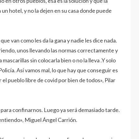
en otros pueblos, esa es la solución y que la
 un hotel, y no la dejen en su casa donde puede
que van como les da la gana y nadie les dice nada.
rriendo, unos llevando las normas correctamente y
a mascarillas sin colocarla bien o no la lleva .Y solo
Policía. Así vamos mal, lo que hay que conseguir es
 el pueblo libre de covid por bien de todos», Pilar
 para confinarnos. Luego ya será demasiado tarde.
entiendo», Miguel Ángel Carrión.