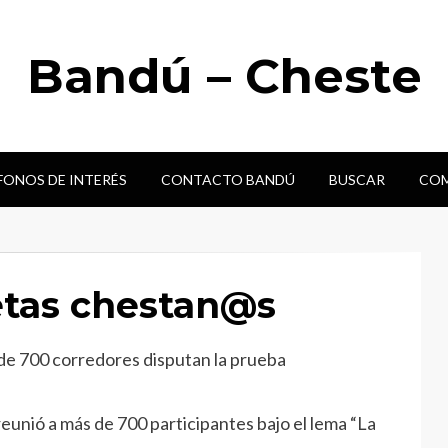
Bandú – Cheste
FONOS DE INTERÉS
CONTACTO BANDÚ
BUSCAR
COM
etas chestan@s
 de 700 corredores disputan la prueba
eunió a más de 700 participantes bajo el lema “La