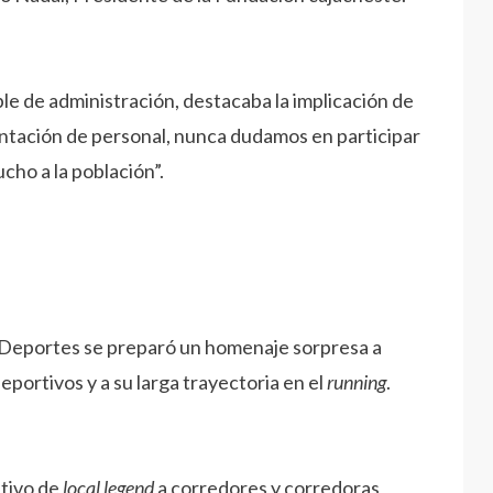
le de administración, destacaba la implicación de
tación de personal, nunca dudamos en participar
ho a la población”.
 de Deportes se preparó un homenaje sorpresa a
deportivos y a su larga trayectoria en el
running
.
ntivo de
local legend
a corredores y corredoras