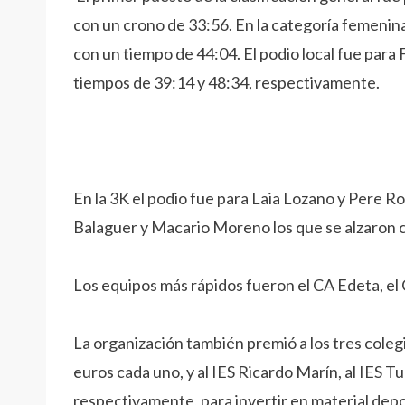
con un crono de 33:56. En la categoría femenina,
con un tiempo de 44:04. El podio local fue pa
tiempos de 39:14 y 48:34, respectivamente.
En la 3K el podio fue para Laia Lozano y Pere Rodr
Balaguer y Macario Moreno los que se alzaron c
Los equipos más rápidos fueron el CA Edeta, el
La organización también premió a los tres cole
euros cada uno, y al IES Ricardo Marín, al IES T
respectivamente, para invertir en material depo